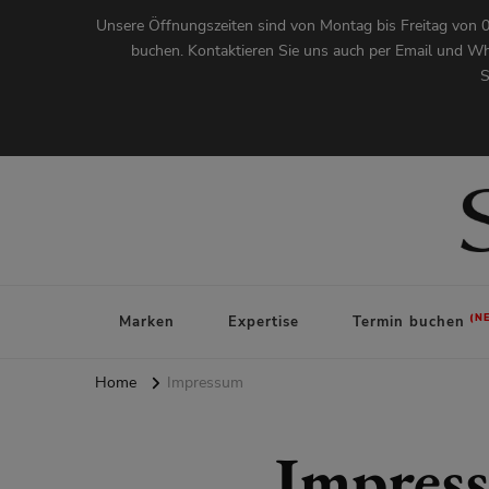
Unsere Öffnungszeiten sind von Montag bis Freitag von 0
buchen. Kontaktieren Sie uns auch per Email und Wh
S
Augenoptik Stegmann
Marken
Expertise
Termin buchen
Home
Impressum
Impres