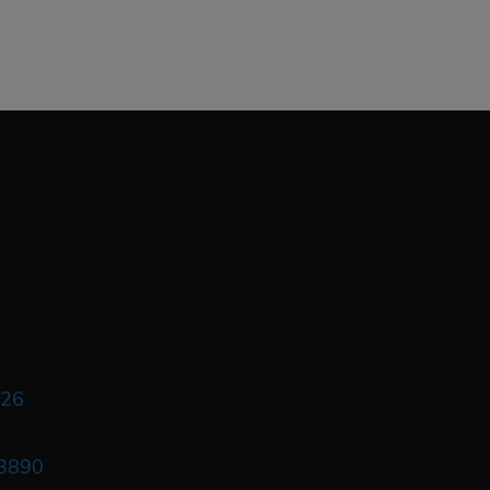
626
3890