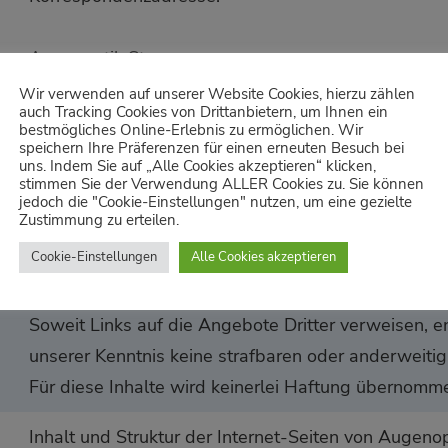
Augenoptik Stegmann
Johannisstraße 15
Wir verwenden auf unserer Website Cookies, hierzu zählen
auch Tracking Cookies von Drittanbietern, um Ihnen ein
07743 Jena
bestmögliches Online-Erlebnis zu ermöglichen. Wir
speichern Ihre Präferenzen für einen erneuten Besuch bei
uns. Indem Sie auf „Alle Cookies akzeptieren“ klicken,
Informationen, die auf diesen Seiten abgerufen we
stimmen Sie der Verwendung ALLER Cookies zu. Sie können
weder einen Anspruch auf Richtigkeit noch auf Volls
jedoch die "Cookie-Einstellungen" nutzen, um eine gezielte
Zustimmung zu erteilen.
Benutzung erfolgt auf eigene Gefahr.
Cookie-Einstellungen
Alle Cookies akzeptieren
Wir weisen ausdrücklich darauf hin, dass wir für di
World Wide Web (sogenannte „deep links“) nicht ve
Soweit Links auf die Angebote Dritter verweisen, e
unserer Kenntnis keine strafbaren oder anderweitig
Für diese Inhalte wird keinerlei Haftung übernomm
Inhalt und Struktur der Internet-Seiten von Augen