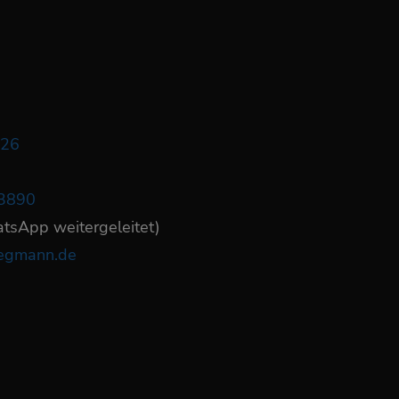
626
3890
atsApp weitergeleitet)
tegmann.de