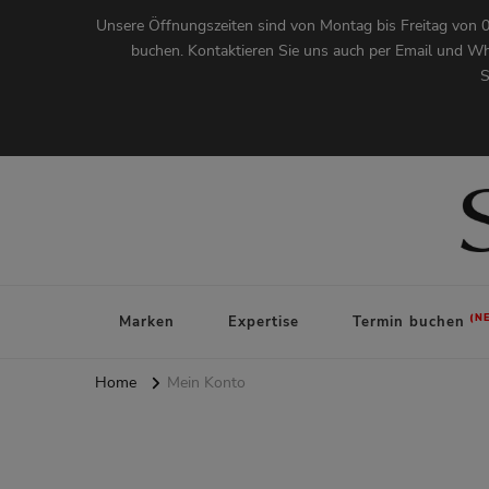
Unsere Öffnungszeiten sind von Montag bis Freitag von 0
buchen. Kontaktieren Sie uns auch per Email und Wh
S
Augenoptik Stegmann
Marken
Expertise
Termin buchen
Home
Mein Konto
Passwor