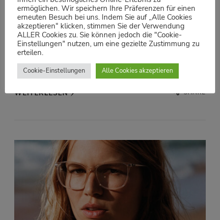
ermöglichen. Wir speichern Ihre Präferenzen für einen
erneuten Besuch bei uns. Indem Sie auf „Alle Cookies
KOLLEKTION
akzeptieren“ klicken, stimmen Sie der Verwendung
ALLER Cookies zu. Sie können jedoch die "Cookie-
Jos. Eschenbach
Einstellungen" nutzen, um eine gezielte Zustimmung zu
erteilen.
Jos. Eschenbach | Link zu Eschenbach Eyewear
Cookie-Einstellungen
Alle Cookies akzeptieren
SHARE
WEITERLESEN