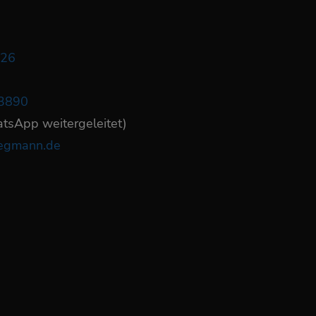
626
3890
atsApp weitergeleitet)
tegmann.de