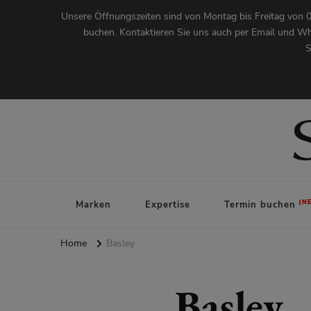
Unsere Öffnungszeiten sind von Montag bis Freitag von 0
buchen. Kontaktieren Sie uns auch per Email und Wh
S
Augenoptik Stegmann
Marken
Expertise
Termin buchen
Home
Basley
Basley