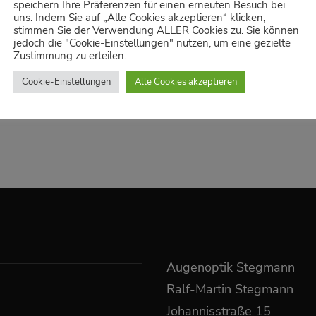
speichern Ihre Präferenzen für einen erneuten Besuch bei
yewear
uns. Indem Sie auf „Alle Cookies akzeptieren“ klicken,
stimmen Sie der Verwendung ALLER Cookies zu. Sie können
jedoch die "Cookie-Einstellungen" nutzen, um eine gezielte
SHARE
Zustimmung zu erteilen.
Cookie-Einstellungen
Alle Cookies akzeptieren
Augenoptik Stegmann
Ralf-Martin Stegmann
Johannisstraße 15