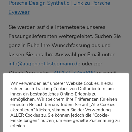
Porsche Design Synthetic | Link zu Porsche
Eyewear
Sie werden auf die Internetseite unseres
Fassungslieferanten weitergeleitet. Suchen Sie
ganz in Ruhe Ihre Wunschfassung aus und
lassen Sie uns Ihre Auswahl per Email unter
info@augenoptikstegmann.de
oder per
WhatsApp unter
+49 171 7763890
wissen*.
Wir kümmern uns sofort um die Bestellung.
Wir verwenden auf unserer Website Cookies, hierzu
zählen auch Tracking Cookies von Drittanbietern, um
Sobald uns Ihre Wunschfassung erreicht – ca. 1
Ihnen ein bestmögliches Online-Erlebnis zu
ermöglichen. Wir speichern Ihre Präferenzen für einen
bis 3 Werktage -, laden wir Sie gern zur
erneuten Besuch bei uns. Indem Sie auf „Alle Cookies
Anprobe zu uns ein oder senden auf Wunsch
akzeptieren“ klicken, stimmen Sie der Verwendung
ALLER Cookies zu. Sie können jedoch die "Cookie-
Ihre Auswahl zur Anprobe zu Ihnen nach
Einstellungen" nutzen, um eine gezielte Zustimmung zu
erteilen.
Hause. Sofern unser Lieferant Preise angibt,