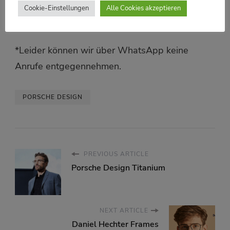
handelt es sich hierbei UVPs, die von unseren
Cookie-Einstellungen
Alle Cookies akzeptieren
Hauspreisen abweichen können.
*Leider können wir über WhatsApp keine
Anrufe entgegennehmen.
PORSCHE DESIGN
PREVIOUS ARTICLE
Porsche Design Titanium
NEXT ARTICLE
Daniel Hechter Frames